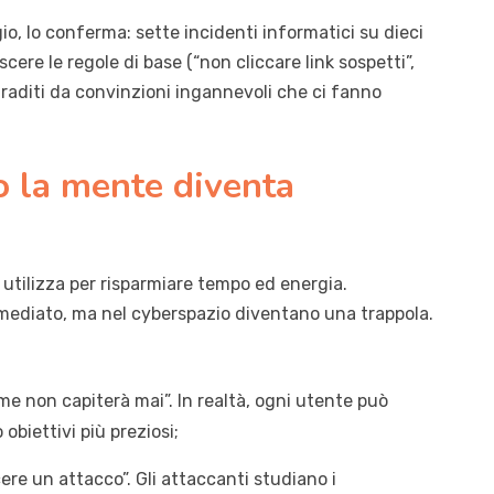
io, lo conferma: sette incidenti informatici su dieci
cere le regole di base (“non cliccare link sospetti”,
raditi da convinzioni ingannevoli che ci fanno
do la mente diventa
o utilizza per risparmiare tempo ed energia.
mmediato, ma nel cyberspazio diventano una trappola.
 me non capiterà mai”. In realtà, ogni utente può
biettivi più preziosi;
cere un attacco”. Gli attaccanti studiano i