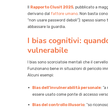
Il
Rapporto Clusit 2025
, pubblicato a magg
derivano dal
fattore umano
. Non basta conos
“non usare password deboli”): spesso siamo t
abbassare la guardia.
I bias cognitivi: quan
vulnerabile
I bias sono scorciatoie mentali che il cervell
Funzionano bene in situazioni di pericolo i
Alcuni esempi:
Bias dell’invulnerabilità personale
: “a
essere usato come ponte di accesso verso o
Bias del controllo illusorio
: “so riconos