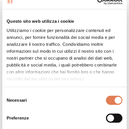
La maggior parte delle volte è però considerata una
questione puramente tecnica. In realtà,
la sicurezza
informatica è un asset strategico
, che richiede
il
Questo sito web utilizza i cookie
coinvolgimento diretto della leadership aziendale
.
Utilizziamo i cookie per personalizzare contenuti ed
annunci, per fornire funzionalità dei social media e per
Riconoscerne l’importanza significa integrarla
analizzare il nostro traffico. Condividiamo inoltre
concretamente nei processi decisionali. Da uno
studio
informazioni sul modo in cui utilizzi il nostro sito con i
di Accenture
sappiamo che l’86% dei CEO considera la
nostri partner che si occupano di analisi dei dati web,
cybersecurity un fattore essenziale per la crescita
pubblicità e social media, i quali potrebbero combinarle
con altre informazioni che hai fornito loro o che hanno
aziendale. Consapevolezza che l’80% dei dirigenti
raccolto dal tuo utilizzo dei loro servizi.
continua a trattare come questione puramente tecnica.
Viene dunque delegata ai reparti IT senza un vero
S
coinvolgimento strategico.
Necessari
e
Ancora:
solo un CEO su tre ha una comprensione
l
chiara delle minacce digitali.
Cosa che rende difficile
e
Preferenze
prendere decisioni informate e strutturare investimenti
z
mirati.
i