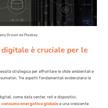
hany Drouin da Pixabay
 digitale è cruciale per le
essità strategica per affrontare le sfide ambientali e
nsumatori. Tre aspetti fondamentali evidenziano la
gitali, come data center, reti e dispositivi,
l
consumo energetico globale
e una crescente