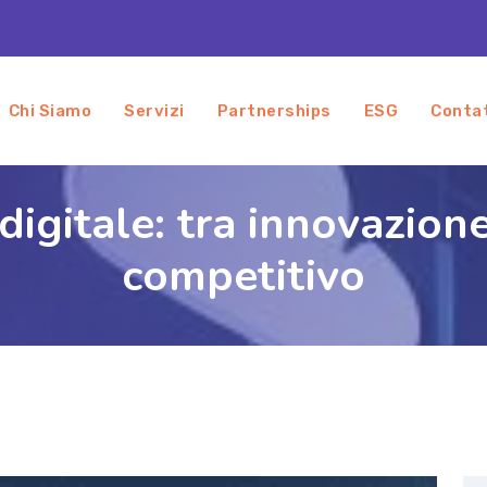
Chi Siamo
Servizi
Partnerships
ESG
Conta
 digitale: tra innovazion
competitivo