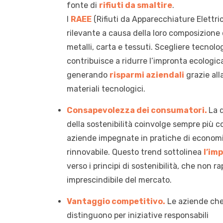
fonte di
rifiuti da smaltire
.
I
RAEE
(Rifiuti da Apparecchiature Elettr
rilevante a causa della loro composizione 
metalli, carta e tessuti. Scegliere tecnolo
contribuisce a ridurre l’impronta ecologica 
generando
risparmi aziendali
grazie all
materiali tecnologici.
Consapevolezza dei consumatori.
La 
della sostenibilità coinvolge sempre più c
aziende impegnate in pratiche di economia 
rinnovabile. Questo trend sottolinea
l’im
verso i principi di sostenibilità, che non
imprescindibile del mercato.
Vantaggio competitivo.
Le aziende che
distinguono per iniziative responsabili