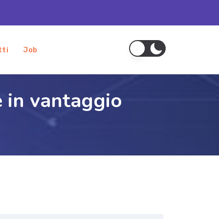
tti
Job
e in vantaggio