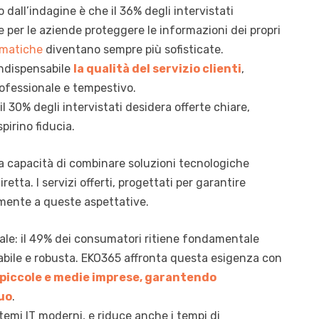
dall’indagine è che il 36% degli intervistati
le per le aziende proteggere le informazioni dei propri
rmatiche
diventano sempre più sofisticate.
 indispensabile
la qualità del servizio clienti
,
ofessionale e tempestivo.
l 30% degli intervistati desidera offerte chiare,
pirino fiducia.
la capacità di combinare soluzioni tecnologiche
ta. I servizi offerti, progettati per garantire
amente a queste aspettative.
ntrale: il 49% dei consumatori ritiene fondamentale
abile e robusta. EKO365 affronta questa esigenza con
 piccole e medie imprese, garantendo
uo
.
temi IT moderni, e riduce anche i tempi di