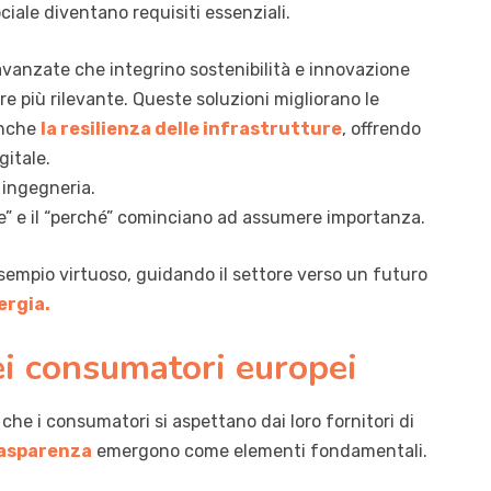
ociale diventano requisiti essenziali.
i avanzate che integrino sostenibilità e innovazione
 più rilevante. Queste soluzioni migliorano le
anche
la resilienza delle infrastrutture
, offrendo
gitale.
 ingegneria.
me” e il “perché” cominciano ad assumere importanza.
empio virtuoso, guidando il settore verso un futuro
ergia.
dei consumatori europei
 che i consumatori si aspettano dai loro fornitori di
trasparenza
emergono come elementi fondamentali.