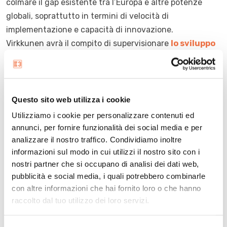
colmare il gap esistente tra l’Europa e altre potenze
globali, soprattutto in termini di velocità di
implementazione e capacità di innovazione.
Virkkunen avrà il compito di supervisionare
lo sviluppo
del cloud europeo
, con particolare attenzione al
potenziamento delle capacità computazionali
attraverso iniziative come Euro-HPC, che permettono a
startup e imprese di accedere ai supercomputer
Questo sito web utilizza i cookie
finanziati dall’UE. Approccio volto anche a incentivare
Utilizziamo i cookie per personalizzare contenuti ed
l’adozione di soluzioni basate su intelligenza artificiale e
annunci, per fornire funzionalità dei social media e per
machine learning.
analizzare il nostro traffico. Condividiamo inoltre
informazioni sul modo in cui utilizzi il nostro sito con i
Una nuova strategia per il
nostri partner che si occupano di analisi dei dati web,
pubblicità e social media, i quali potrebbero combinarle
cloud e l’intelligenza
con altre informazioni che hai fornito loro o che hanno
raccolto dal tuo utilizzo dei loro servizi.
artificiale