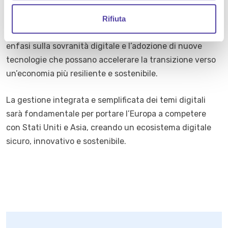
sicurezza europea
. La stretta collaborazione tra i vari
o
commissari sarà determinante per il successo delle
Rifiuta
politiche in materia di innovazione, con una particolare
enfasi sulla sovranità digitale e l’adozione di nuove
tecnologie che possano accelerare la transizione verso
un’economia più resiliente e sostenibile.
La gestione integrata e semplificata dei temi digitali
sarà fondamentale per portare l’Europa a competere
con Stati Uniti e Asia, creando un ecosistema digitale
sicuro, innovativo e sostenibile.