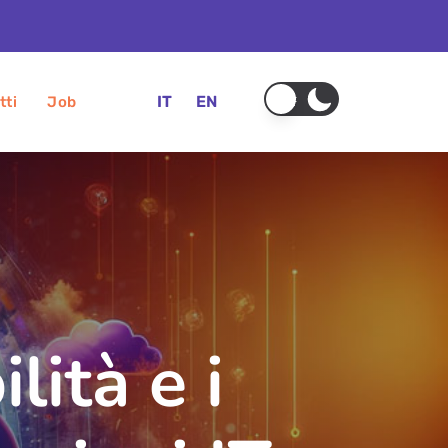
IT
EN
tti
Job
lità e i