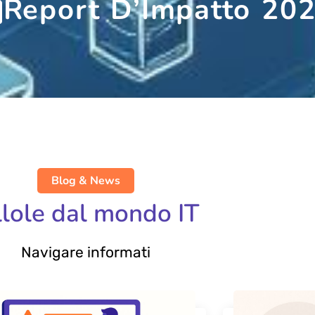
Report D’Impatto 20
Blog & News
llole dal mondo IT
Navigare informati