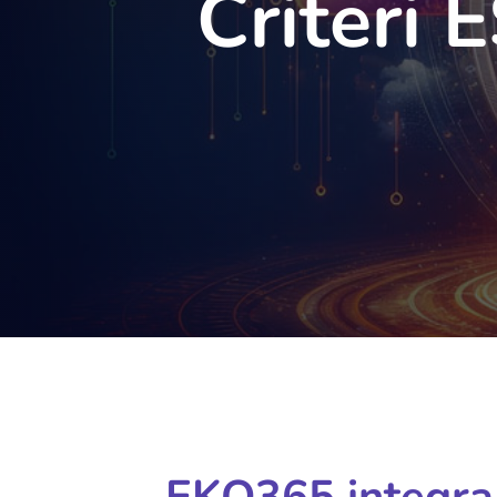
Criteri 
EKO365 integra l