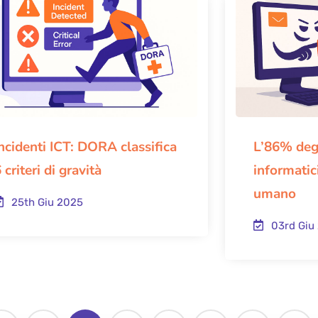
ncidenti ICT: DORA classifica
L’86% degl
 criteri di gravità
informatici
umano
25th Giu 2025
03rd Giu