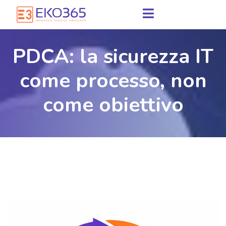
PDCA: la sicurezza IT
come processo, non
come obiettivo