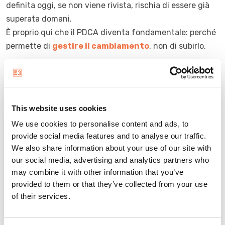
definita oggi, se non viene rivista, rischia di essere già
superata domani.
È proprio qui che il PDCA diventa fondamentale: perché
permette di
gestire il cambiamento
, non di subirlo.
Il ciclo consente di affrontare in modo strutturato tre
grandi dimensioni di evoluzione:
This website uses cookies
1. Evoluzione tecnologica
We use cookies to personalise content and ads, to
provide social media features and to analyse our traffic.
Le tecnologie cambiano rapidamente:
cloud
, IoT,
We also share information about your use of our site with
strumenti collaborativi, intelligenza artificiale.
Ogni
our social media, advertising and analytics partners who
innovazione porta opportunità, ma anche nuove
may combine it with other information that you’ve
superfici di attacco.
provided to them or that they’ve collected from your use
Senza un processo continuo di analisi e aggiornamento,
of their services.
il rischio è accumulare vulnerabilità senza
accorgersene.